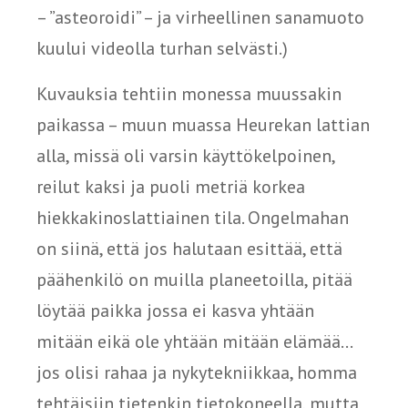
– ”asteoroidi” – ja virheellinen sanamuoto
kuului videolla turhan selvästi.)
Kuvauksia tehtiin monessa muussakin
paikassa – muun muassa Heurekan lattian
alla, missä oli varsin käyttökelpoinen,
reilut kaksi ja puoli metriä korkea
hiekkakinoslattiainen tila. Ongelmahan
on siinä, että jos halutaan esittää, että
päähenkilö on muilla planeetoilla, pitää
löytää paikka jossa ei kasva yhtään
mitään eikä ole yhtään mitään elämää...
jos olisi rahaa ja nykytekniikkaa, homma
tehtäisiin tietenkin tietokoneella, mutta