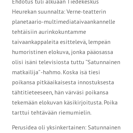
Ehdotus tuli alkuaan Tiedekeskus
Heurekan suunnalta: Verne-teatterin
planetaario-multimediataivaankannelle
tehtäisiin aurinkokuntamme
taivaankappaleita esittelevä, lempeän
humoristinen elokuva, jonka pääosassa
olisi isäni televisiosta tuttu ”Satunnainen
matkailija” -hahmo. Koska isä tiesi
poikansa pitkäaikaisesta innostuksesta
tähtitieteeseen, hän värväsi poikansa
tekemään elokuvan käsikirjoitusta. Poika
tarttui tehtävään riemumielin.
Perusidea oli yksinkertainen: Satunnainen