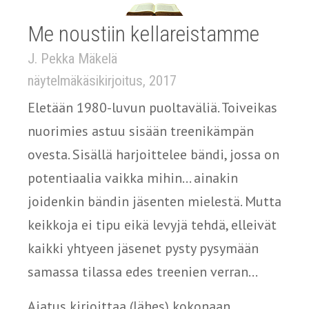
Me noustiin kellareistamme
J. Pekka Mäkelä
näytelmäkäsikirjoitus, 2017
Eletään 1980-luvun puoltaväliä. Toiveikas
nuorimies astuu sisään treenikämpän
ovesta. Sisällä harjoittelee bändi, jossa on
potentiaalia vaikka mihin... ainakin
joidenkin bändin jäsenten mielestä. Mutta
keikkoja ei tipu eikä levyjä tehdä, elleivät
kaikki yhtyeen jäsenet pysty pysymään
samassa tilassa edes treenien verran...
Ajatus kirjoittaa (lähes) kokonaan