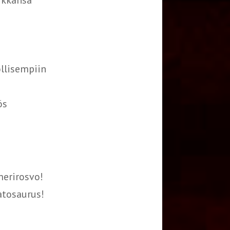
aikkansa
llisempiin
ös
merirosvo!
atosaurus!