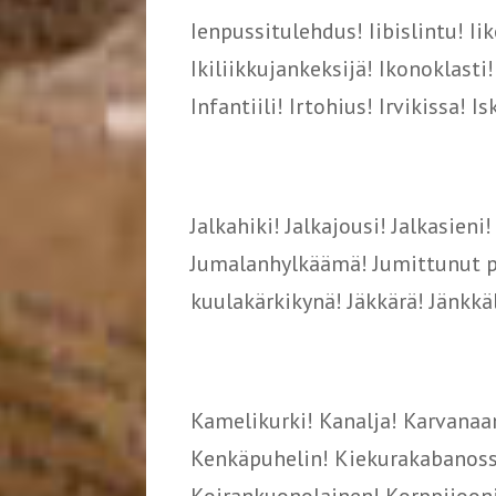
Ienpussitulehdus! Iibislintu! Iiko
Ikiliikkujankeksijä! Ikonoklast
Infantiili! Irtohius! Irvikissa! I
Jalkahiki! Jalkajousi! Jalkasien
Jumalanhylkäämä! Jumittunut pr
kuulakärkikynä! Jäkkärä! Jänkkäl
Kamelikurki! Kanalja! Karvanaa
Kenkäpuhelin! Kiekurakabanoss