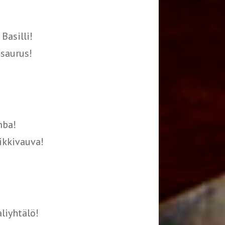
Basilli!
osaurus!
mba!
ikkivauva!
liyhtälö!