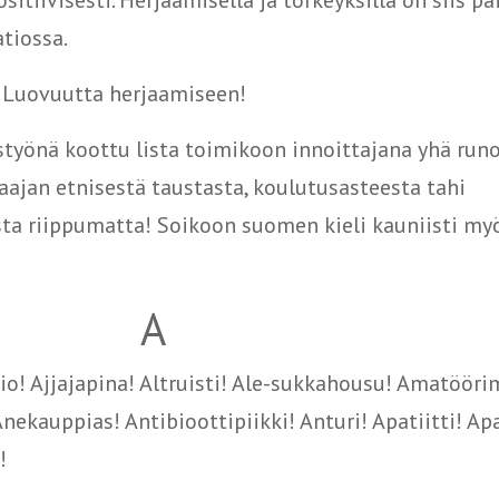
sitiivisesti. Herjaamisella ja törkeyksillä on siis p
tiossa.
? Luovuutta herjaamiseen!
työnä koottu lista toimikoon innoittajana yhä runo
jaajan etnisestä taustasta, koulutusasteesta tahi
ta riippumatta! Soikoon suomen kieli kauniisti my
A
o! Ajjajapina! Altruisti! Ale-sukkahousu! Amatööri
kauppias! Antibioottipiikki! Anturi! Apatiitti! Ap
!