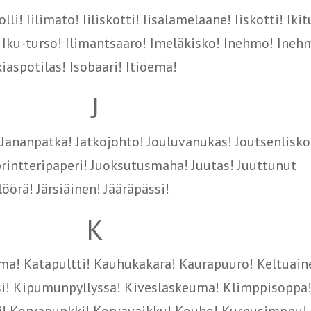
lli! Iilimato! Iiliskotti! Iisalamelaane! Iiskotti! Ikit
i! Iku-turso! Ilimantsaaro! Imeläkisko! Inehmo! Ine
skiaspotilas! Isobaari! Itiöemä!
J
i! Jananpätkä! Jatkojohto! Jouluvanukas! Joutsenlisko
intteripaperi! Juoksutusmaha! Juutas! Juuttunut
öörä! Järsiäinen! Jääräpässi!
K
ma! Katapultti! Kauhukakara! Kaurapuuro! Keltuain
i! Kipumunpyllyssä! Kiveslaskeuma! Klimppisoppa