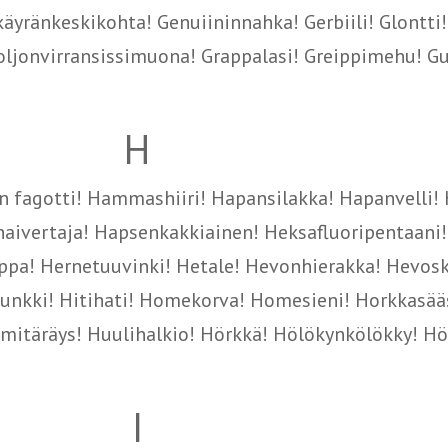
äyränkeskikohta! Genuiininnahka! Gerbiili! Glontti!
ljonvirransissimuona! Grappalasi! Greippimehu! Gu
H
en fagotti! Hammashiiri! Hapansilakka! Hapanvelli!
haivertaja! Hapsenkakkiainen! Heksafluoripentaani!
pa! Hernetuuvinki! Hetale! Hevonhierakka! Hevos
munkki! Hitihati! Homekorva! Homesieni! Horkkasää
itäräys! Huulihalkio! Hörkkä! Hölökynkölökky! H
I