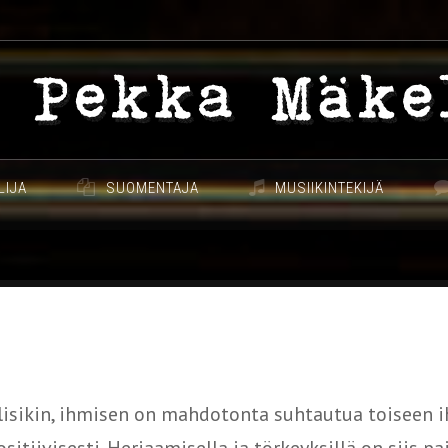
LIJA
SUOMENTAJA
MUSIIKINTEKIJÄ
olisikin, ihmisen on mahdotonta suhtautua toiseen 