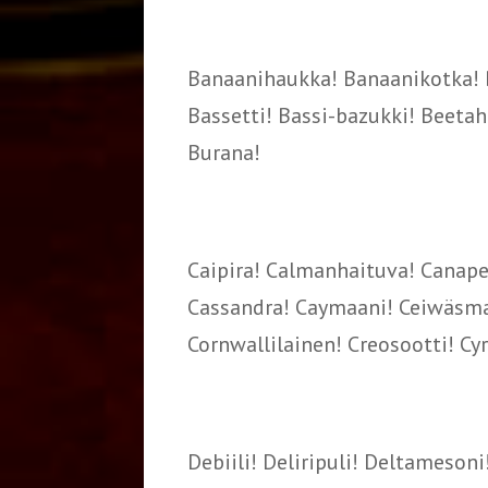
Banaanihaukka! Banaanikotka! Ba
Bassetti! Bassi-bazukki! Beetaha
Burana!
Caipira! Calmanhaituva! Canape
Cassandra! Caymaani! Ceiwäsmatk
Cornwallilainen! Creosootti! Cy
Debiili! Deliripuli! Deltameson