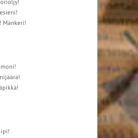
riöljy!
esieni!
 Mänkeri!
emoni!
mijäärä!
äpikkä!
ipi!