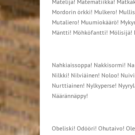
Matelija! Matematiikka! Matka
Mordorin örkki! Mulkero! Mull
Mutaliero! Muumiokäärö! Myky
Mäntti! Möhköfantti! Mölisijä!
Nahkiaissoppa! Nakkisormi! Na
Nilkki! Nilviäinen! Noloo! Nuiv
Nurttiainen! Nylkyperse! Nyyry
Näärännäppy!
Obeliski! Odööri! Ohutaivo! Ole