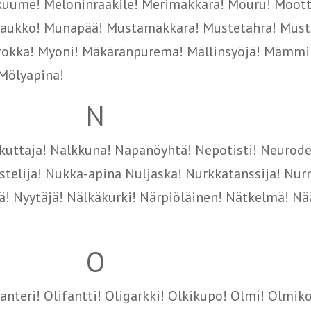
kuume! Meloninraakile! Merimakkara! Mouru! Mootto
isaukko! Munapää! Mustamakkara! Mustetahra! Must
rokka! Myoni! Mäkäränpurema! Mällinsyöjä! Mämmi!
 Mölyapina!
N
kuttaja! Nalkkuna! Napanöyhtä! Nepotisti! Neurod
istelija! Nukka-apina Nuljaska! Nurkkatanssija! Nur
lä! Nyytäjä! Nälkäkurki! Närpiöläinen! Nätkelmä! Nä
O
anteri! Olifantti! Oligarkki! Olkikupo! Olmi! Olmiko