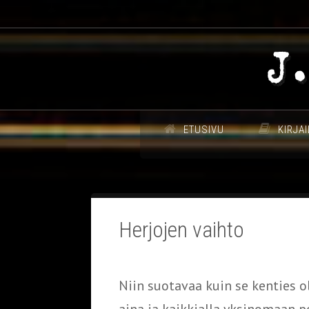
ETUSIVU
KIRJAI
Herjojen vaihto
Niin suotavaa kuin se kenties 