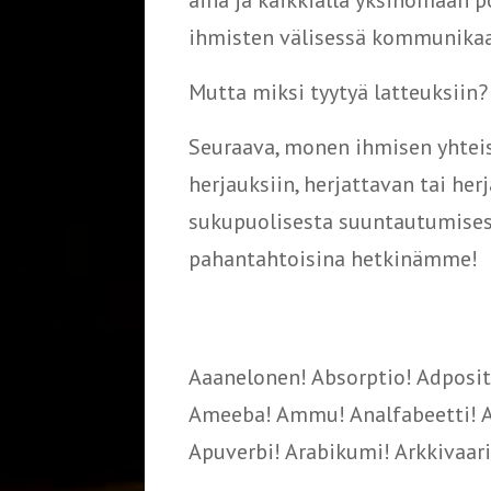
aina ja kaikkialla yksinomaan po
ihmisten välisessä kommunikaa
Mutta miksi tyytyä latteuksiin
Seuraava, monen ihmisen yhteis
herjauksiin, herjattavan tai her
sukupuolisesta suuntautumises
pahantahtoisina hetkinämme!
Aaanelonen! Absorptio! Adpositi
Ameeba! Ammu! Analfabeetti! Ane
Apuverbi! Arabikumi! Arkkivaari