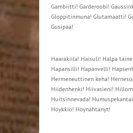
Gambiitti! Garderoobi! Gaussink
Gloppitinmuna! Glutamaatti! Go
Gusipää!
Haarakiila! Haisuli! Halpa täin
Hapansilli! Hapanvelli! Hapsen
Hermeneuttinen kehä! Hernesop
Hiidenhenki! Hiivasieni! Hillo
Huitsinnevada! Humuspekantaim
Höykkiö! Höynähtänyt!