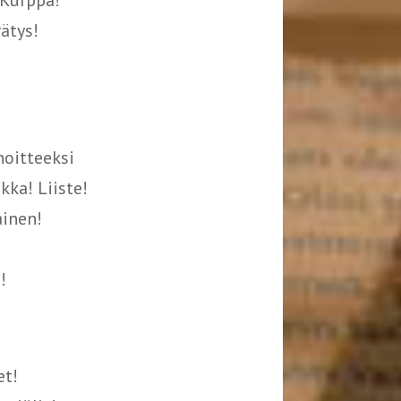
 Kurppa!
ätys!
oitteeksi
ka! Liiste!
ainen!
!
et!