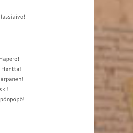
lassiaivo!
 Hapero!
 Hentta!
kärpänen!
ski!
öpönpöpö!