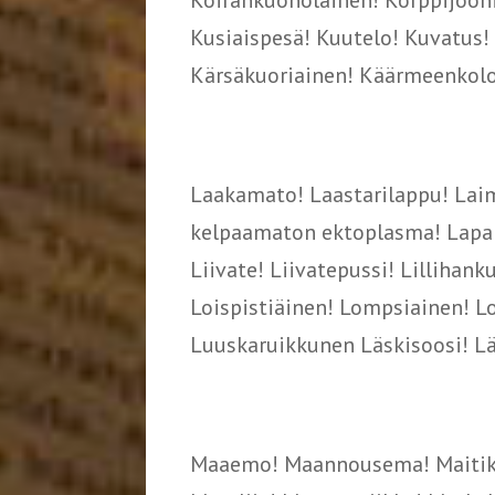
Koirankuonolainen! Korppijoon
Kusiaispesä! Kuutelo! Kuvatus!
Kärsäkuoriainen! Käärmeenkolo!
Laakamato! Laastarilappu! Lai
kelpaamaton ektoplasma! Lapama
Liivate! Liivatepussi! Lillihank
Loispistiäinen! Lompsiainen! L
Luuskaruikkunen Läskisoosi! Lä
Maaemo! Maannousema! Maitikk