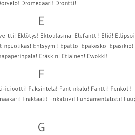
Dorvelo! Dromedaari! Drontti!
E
ertti! Eklötys! Ektoplasma! Elefantti! Eliö! Ellipsoi
tinpuolikas! Entsyymi! Epatto! Epäkesko! Epäsikiö!
sapaperinpala! Eräskin! Etiäinen! Ewokki!
F
-idiootti! Faksintela! Fantinkalu! Fantti! Fenkoli!
kimaakari! Fraktaali! Frikatiivi! Fundamentalisti! Fuu
G