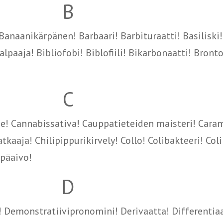
B
naanikärpänen! Barbaari! Barbituraatti! Basiliski! 
lpaaja! Bibliofobi! Biblofiili! Bikarbonaatti! Bront
C
e! Cannabissativa! Cauppatieteiden maisteri! Cara
aaja! Chilipippurikirvely! Collo! Colibakteeri! Coli
rpäaivo!
D
i! Demonstratiivipronomini! Derivaatta! Differentiaa