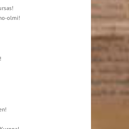
ursas!
hmo-olmi!
!
en!
!