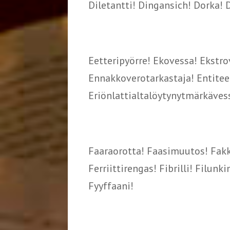
Diletantti! Dingansich! Dorka! 
Eetteripyörre! Ekovessa! Ekstrov
Ennakkoverotarkastaja! Entitee
Eriönlattialtalöytynytmärkäves
Faaraorotta! Faasimuutos! Fakki
Ferriittirengas! Fibrilli! Filun
Fyyffaani!