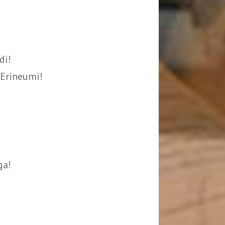
di!
 Erineumi!
ga!